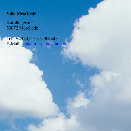
Villa Meschede
Karolingerstr. 1
59872 Meschede
Tel.: +49 (0) 176 72968443
E-Mail:
sonja.troester@yahoo.de