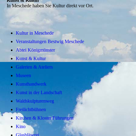
Kunst & Kultur
In Meschede haben Sie Kultur direkt vor Ort.
Kultur in Meschede
Veranstaltungen Bestwig Meschede
Abtei Königmünster
Kunst & Kultur
Galerien & Ateliers
Museen
Kunsthandwerk
Kunst in der Landschaft
Waldskulpturenweg
Freilichtbühnen
Kirchen & Kloster Führungen
Kino
Glasbläserei