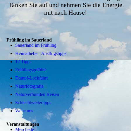
Tanken Sie auf und nehmen Sie die Energie
mit nach Hause!
Frühling im Sauerland
Sauerland im Frühling
Heimatliebe - Ausflugstipps
12 Tipps
Frühlingsgefühle
Dampf-Lockfahrt
Naturfotografie
Naturverbunden Reisen
Schlechtwettertipps
Webcams
Veranstaltungen
Meschede