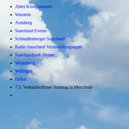
Abtei Königmünster
Warstein
Arnsberg
Sauerland Events
Schmallenberger Sauerland
Radio Sauerland Veranstaltungstipps
Sauerlandpark Hemer
Winterberg
Willingen
Brilon
7.5. Verkaufsoffener Sonntag in Meschede